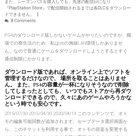
また、シーズンパスを購入しても、先述の配信日になり
『PlayStation Store』で配信開始されるまでは各DLCをダウンロー
ドできません。
8 Comments
PS4のダウンロード版しかないゲームがやりたいのですが、職
場での寮生活のため、私はsbの無線LAN環境しかありませ
ん。なので普通にゲームをダウンロードしようとするとすぐ
通信制限にかかります。
ダウンロード版であれば、オンライン上でソフトを
管理するだけなので、 場所を取ることはありませ
ん。 また、PS4の容量が一杯になりそうなので削除
してしまったとしても、 いつでもストアから再ダウ
ンロードできる ので、久々にあのゲームやろうかな
という時でも安心です。
2019/07/30 2015/04/30 2020/04/14 このコンテンツで、オト
モの編集可能回数が追加されます。セーブデータ選択画面か
ら、このチケットを利用する事で、オトモの容姿を変更する