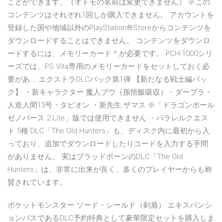
ことができます。（オトモの名前は変更できません） ※この
コンテンツはそれぞれ1回しか購入できません。 アカウントを
登録した国や地域以外のPlayStation®Storeからコンテンツを
ダウンロードすることはできません。 コンテンツをダウンロ
ードするには、メモリーカード * が必要です。 PCH-1000シリ
ーズでは、PS Vita専用のメモリーカードをセットしておく必
要があ … エクストラDLCパック第1弾 【新たなる戦士編パッ
ク】 ・新キャラクター 魔人ブウ（孫悟飯吸収）・ダーブラ・
人造人間13号・タピオン ・新先生 ザマス ※「ドラゴンボール
ゼノバース 2 Lite」版では使用できません ・パラレルクエス
ト 5種 DLC「The Old Hunters」も、ディスク内に最初から入
っており、追加でダウンロードしたりコードを入力する手間
がありません。 実はブラッドボーンのDLC「The Old
Hunters」は、非常に出来が良く、多くのプレイヤーからも称
賛されています。
ポケットモンスター ソード・シールド（剣盾） エキスパンシ
ョンパスであるDLC予約特典として豪華限定セットを購入しま