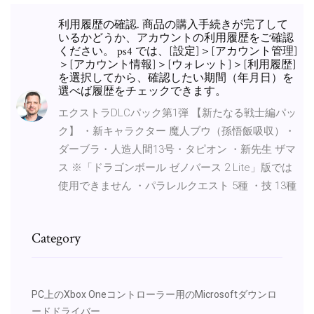
利用履歴の確認. 商品の購入手続きが完了して
いるかどうか、アカウントの利用履歴をご確認
ください。 ps4 では、[設定]＞[アカウント管理]
＞[アカウント情報]＞[ウォレット]＞[利用履歴]
を選択してから、確認したい期間（年月日）を
選べば履歴をチェックできます。
エクストラDLCパック第1弾 【新たなる戦士編パッ
ク】 ・新キャラクター 魔人ブウ（孫悟飯吸収）・
ダーブラ・人造人間13号・タピオン ・新先生 ザマ
ス ※「ドラゴンボール ゼノバース 2 Lite」版では
使用できません ・パラレルクエスト 5種 ・技 13種
Category
PC上のXbox Oneコントローラー用のMicrosoftダウンロ
ードドライバー