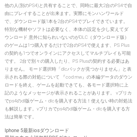
他の人(別のPS4)と共有することで、同時に最大2台のPS4で自
由にプレイすることが出来ます。実際にモンハンワールド
で、ダウンロード版1本を2台のPS4でプレイできています。
特別な機材やソフトは必要なく、本体の設定を少し変えてダ
ウンロード 意外に知られいないのがDLC（ダウンロード版）
のゲームは1つ購入するだけで2台のPS4で使えます、PS Plus
の契約も1つでオンラインにアクセスしてマルチプレイも可能
です。 2台で別々の購入したり、PS Plusの契約する必要はあ
りません。 モード選択時「dlcパックが見つかりません」と表
示される際の対処について 『cod:mw』の本編データのダウン
ロードを終え、ゲームを起動できても、各モード選択時に上
記のようなメッセージが表示されることがあります。 vプリカ
でps4のdl版ゲーム・dlcを購入する方法！使えない時の対処法
も解説します。vプリカでps4のdl版ゲーム・dlcを購入する方
法は簡単です。
Iphone 5最新iosダウンロード