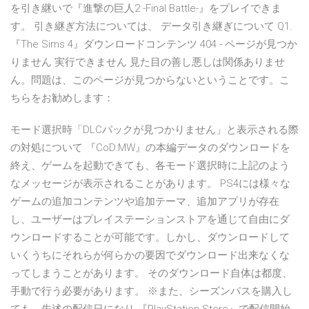
を引き継いで『進撃の巨人2 -Final Battle-』をプレイできま
す。 引き継ぎ方法については、 データ引き継ぎについて Q1.
『The Sims 4』ダウンロードコンテンツ 404 - ページが見つか
りません 実行できません 見た目の善し悪しは関係ありませ
ん。問題は、このページが見つからないということです。こ
ちらをお勧めします：
モード選択時「DLCパックが見つかりません」と表示される際
の対処について 『CoD:MW』の本編データのダウンロードを
終え、ゲームを起動できても、各モード選択時に上記のよう
なメッセージが表示されることがあります。 PS4には様々な
ゲームの追加コンテンツや追加テーマ、追加アプリが存在
し、ユーザーはプレイステーションストアを通じて自由にダ
ウンロードすることが可能です。しかし、ダウンロードして
いくうちにそれらが何らかの要因でダウンロード出来なくな
ってしまうことがあります。 そのダウンロード自体は都度、
手動で行う必要があります。 ※また、シーズンパスを購入し