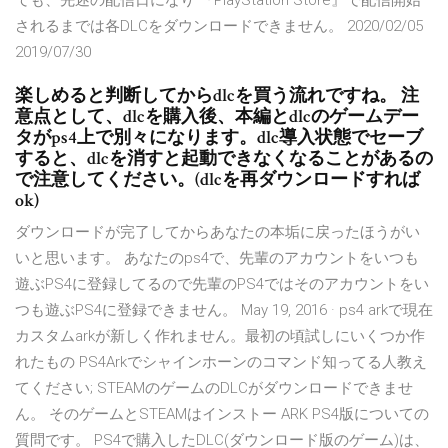
ても、先述の配信日になり 『PlayStation Store』で配信開始
されるまでは各DLCをダウンロードできません。 2020/02/05
2019/07/30
楽しめると判断してからdlcを買う流れですね。 注
意点として、dlcを購入後、本編とdlcのゲームデー
タがps4上で別々になります。dlc導入状態でセーブ
すると、dlcを消すと起動できなくなることがあるの
で注意してください。(dlcを再ダウンロードすれば
ok)
ダウンロードが完了してからあなたの本垢に戻ったほうがい
いと思います。 あなたのps4で、先輩のアカウントをいつも
遊ぶPS4に登録してるので先輩のPS4ではそのアカウントをい
つも遊ぶPS4に登録できません。 May 19, 2016 · ps4 arkで現在
カスタムarkが新しく作れません。最初の頃試しにいくつか作
れたもの PS4Arkでシャインホーンのコマンド知ってる人教え
てください; STEAMのゲームのDLCがダウンロードできませ
ん。 そのゲームとSTEAMはインストー ARK PS4版についての
質問です。 PS4で購入したDLC(ダウンロード版のゲーム)は、