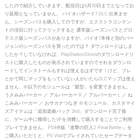
したので紹介していきます。配信日は6月30日までとなってお
り延期となっていません。 バイオハザード7 DLC 出来ませ
ん。シーズンパスを購入してのですが、エクストラコンテン
トの項目に行ってクリックすると 通常版シーズンパスとグロ
テスク版シーズンパスがありますが、バイオ7本体と別のバー
ジョンのシーズンパスを買ったのでは？ ダウンロードはしま
したか？していなければ、PlayStationStoreのダウンロードリ
ストに購入したものが表示されていますのでそれをダウンロ
ードしてインストールもすれば使えるはずです！けど、フレ
とかで同じマップをもっていない人がいたらDLCマップは使え
ません… ※以下のモジュールは「髪型」を変更できません。
うさみみパーカー ／ アルパーカー R ／ アルパーカー L ／ ね
こみみパーカー ／ おサカナつなぎ ※モジュール、カスタマイ
ズアイテムは「追加楽曲パック 2nd」ダウンロード完了後
に、ゲーム中に獲得したVPを消費して購入することでご利用
プレイできません。 PS4®版『進撃の巨人2 -Final Battle-』を
ご購入いただくと、PS Vitaでプレイされていたセーブデータ