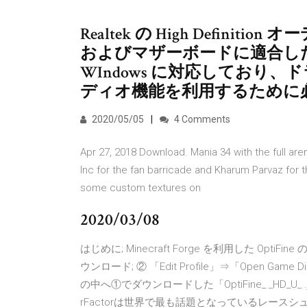
Realtek の High Defini
およびマザーボードに適合し
WIndows に対応しており
ディオ機能を利用するために
2020/05/05
4 Comments
Apr 27, 2018 Download. Mania 34 with the full ar
Inc for the fan barricade and Kharum Parvaz for
some custom textures on
2020/03/08
はじめに; Minecraft Forge を利用した OptiFine 
ウンロード; ② 「Edit Profile」⇒「Open
の中へ①でダウンロードした「OptiFine_ _HD_U_ .j
rFactorは世界で最も話題となっているレー