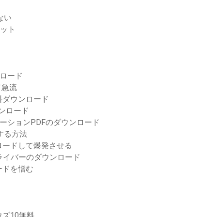
ない
ビット
ンロード
ード急流
料ダウンロード
ウンロード
ミュレーションPDFのダウンロード
ドする方法
ロードして爆発させる
プリンタードライバーのダウンロード
ードを憎む
ズ10無料