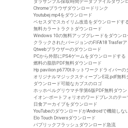
タラサンプル採取時間データファイルダウン
Chromeブラウザダウンロードリンク
Youtubej mp4をダウンロード
ベセスダでスカイリム改造をダウンロードす
無料カラートラクトダウンロード
Windows 10の無料アップグレードをダウン
クラックされたバージョンのFIFA18 Trasf
Qtwebブラウザーのダウンロード
PCから外部にPS4ゲームをダウンロードする
燃料の脂肪PDF無料ダウンロード
Hp pavilion p6770tネットワークドライバ
オリジナルマジックスティーブンE花.pdf無
ダウンロード可能なカブスのロゴ
ホッホベルグリウマチ学第6版PDF無料ダウン
イオン-ポートフォリオのワードプレスのテー
日食アーカイブをダウンロード
YouTubeのダウンロードがAndroidで機能しな
Elo Touch Driversダウンロード
パブリックフラッシュダウンロード急流