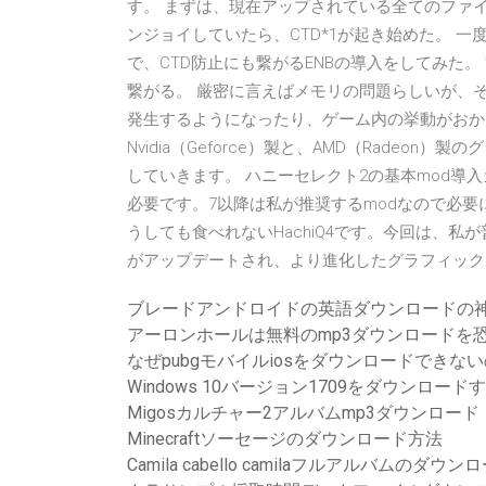
す。 まずは、現在アップされている全てのファイル
ンジョイしていたら、CTD*1が起き始めた。 
で、CTD防止にも繋がるENBの導入をしてみた。 
繋がる。 厳密に言えばメモリの問題らしいが、
発生するようになったり、ゲーム内の挙動がおか
Nvidia（Geforce）製と、AMD（Rade
していきます。 ハニーセレクト2の基本mod導入
必要です。7以降は私が推奨するmodなので必要
うしても食べれないHachiQ4です。今回は、私が普段
がアップデートされ、より進化したグラフィック
ブレードアンドロイドの英語ダウンロードの
アーロンホールは無料のmp3ダウンロードを
なぜpubgモバイルiosをダウンロードできな
Windows 10バージョン1709をダウンロード
Migosカルチャー2アルバムmp3ダウンロード
Minecraftソーセージのダウンロード方法
Camila cabello camilaフルアルバムのダウン