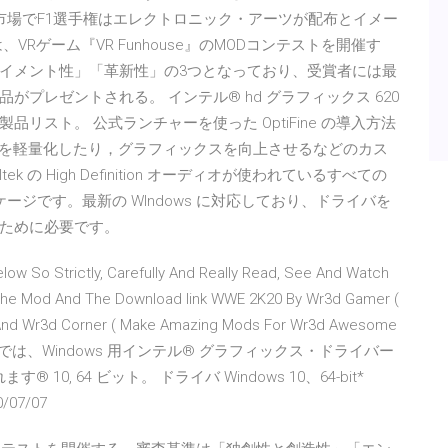
市場でF1選手権はエレクトロニック・アーツが配布とイメー
は、VRゲーム『VR Funhouse』のMODコンテストを開催す
イメント性」「革新性」の3つとなっており、受賞者には最
どの賞品がプレゼントされる。 インテル® hd グラフィックス 620
スト。 公式ランチャーを使った OptiFine の導入方法
の動作を軽量化したり，グラフィックスを向上させるなどのカス
の High Definition オーディオが使われているすべての
ージです。最新の WIndows に対応しており、ドライバを
ために必要です。
low So Strictly, Carefully And Really Read, See And Watch
t The Mod And The Download link WWE 2K20 By Wr3d Gamer (
) And Wr3d Corner ( Make Amazing Mods For Wr3d Awesome
ダウンロードでは、Windows 用インテル® グラフィックス・ドライバー
す® 10, 64 ビット。 ドライバ Windows 10、64-bit*
0/07/07