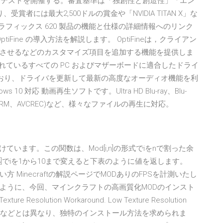
のMODコンテストを開催する。審査基準は「独創性と創造性」「エン
者には最大2,500ドルの賞金や「NVIDIA TITAN X」な
グラフィックス 620 製品の機能と仕様の詳細情報へのリンク
Fine の導入方法を解説します。 OptiFineは，クライアン
させるなどのカスタマイズ項目を追加する機能を提供しま
オーディオが使われているすべての PC およびマザーボードに適合したドライ
しており、ドライバを更新して最新の高度なオーディオ機能を利
 10 対応 動画再生ソフトです。Ultra HD Blu-ray、Blu-
(CPRM、AVCREC)など、様々なファイルの再生に対応。
ています。この関数は、Mod[i,n]の形式でiをnで割った余
3]でiを1から10まで変えると下表のように値を返します。
使い方 Minecraftの解説ページでMODありのFPSを計測いたし
ように、今回、マインクラフトの高画質化MODのインスト
olution Workaround. Low Texture Resolution
ャMODなどとは異なり、独特のインストール方法を求められま