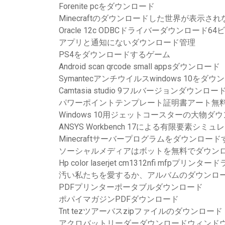
Forenite pcをダウンロード
Minecraftのダウンロードした世界が表示され
Oracle 12c ODBCドライバーダウンロード64
アプリと通知にないダウンロード管理
PS4をダウンロードするゲーム
Android scan qrcode small appsダウンロード
Symantecアンチウイルスwindows 10をダウ
Camtasia studio 9フルバージョンダウンロ
パワーポイントテンプレート証明書アート無
Windows 10用ジェットコースターの大物ダ
ANSYS Workbench 17による有限要素シ
Minecraftサーバープログラムをダウンロー
ソーシャルメディアはボットを無料でダウン
Hp color laserjet cm1312nfi mfp
汚い私たちを愛するか、アルバムのダウンロ
PDFプリンターポータブルダウンロード
ポパイマガジンPDFダウンロード
Tnt tezツアーバスzipファイルのダウンロード
アクロバットリーダーダウンロードウィンドウ