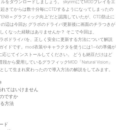
をダウンロードしましょう。 skyrimにてMODプレイをエ
一度起きてからは数十分毎にCTDするようになってしまったの
”ENB＝グラフィック向上”だと認識していたが、CTD防止に
その辺は今回お グラボのドライバ更新後に画面のチラつきが
しくなった経験はありませんか？ そこで今回は、
on）製のグラボドライバを、正しく安全に更新する方法について解説
ガイドです。mod衣装やキャラクタを使うには1~6の準備が
に応じてインストールしてください。 どうも納豆だけはど
から愛用しているグラフィックMOD「Natural Vision」
として生まれ変わったので導入方法の解説をしてみます。
神
恐れてはいけません
いのですか
する方法
ロード