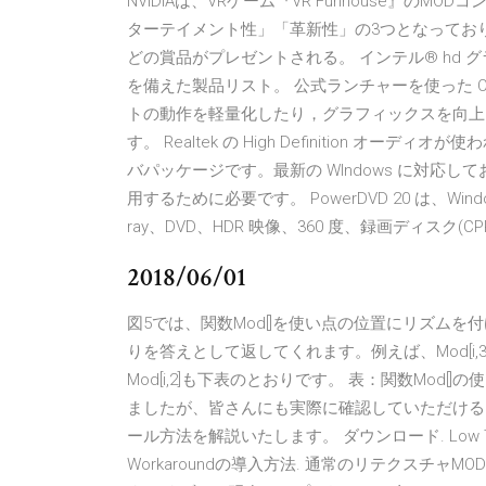
NVIDIAは、VRゲーム『VR Funhouse』
ターテイメント性」「革新性」の3つとなっており、受賞
どの賞品がプレゼントされる。 インテル® hd 
を備えた製品リスト。 公式ランチャーを使った Opti
トの動作を軽量化したり，グラフィックスを向上
す。 Realtek の High Definition 
バパッケージです。最新の WIndows に対応
用するために必要です。 PowerDVD 20 は、Windows
ray、DVD、HDR 映像、360 度、録画ディスク
2018/06/01
図5では、関数Mod[]を使い点の位置にリズムを付け
りを答えとして返してくれます。例えば、Mod[i,
Mod[i,2]も下表のとおりです。 表：関数Mod[]の
ましたが、皆さんにも実際に確認していただける
ール方法を解説いたします。 ダウンロード. Low Texture Res
Workaroundの導入方法. 通常のリテクスチ