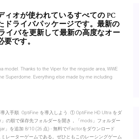
tion オーディオが使われているすべての PC
たドライバパッケージです。最新の
、ドライバを更新して最新の高度なオー
必要です。
ena model. Thanks to the Viper for the ringside area, WWE
 the Superdome. Everything else made by me including
の導入手順. OptiFine を導入しよう. ① OptiFine HD Ultra をダ
 Game Dir」の順で保存先フォルダーを開き，「mods」フォルダー
ar」を追加 8/10 (26 点) - 無料でrFactorをダウンロード
スシュミレーターゲームである。ぜひともこのレーシングゲーム