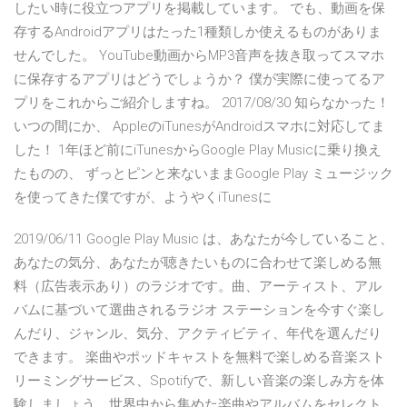
したい時に役立つアプリを掲載しています。 でも、動画を保
存するAndroidアプリはたった1種類しか使えるものがありま
せんでした。 YouTube動画からMP3音声を抜き取ってスマホ
に保存するアプリはどうでしょうか？ 僕が実際に使ってるア
プリをこれからご紹介しますね。 2017/08/30 知らなかった！
いつの間にか、 AppleのiTunesがAndroidスマホに対応してま
した！ 1年ほど前にiTunesからGoogle Play Musicに乗り換え
たものの、 ずっとピンと来ないままGoogle Play ミュージック
を使ってきた僕ですが、ようやくiTunesに
2019/06/11 Google Play Music は、あなたが今していること、
あなたの気分、あなたが聴きたいものに合わせて楽しめる無
料（広告表示あり）のラジオです。曲、アーティスト、アル
バムに基づいて選曲されるラジオ ステーションを今すぐ楽し
んだり、ジャンル、気分、アクティビティ、年代を選んだり
できます。 楽曲やポッドキャストを無料で楽しめる音楽スト
リーミングサービス、Spotifyで、新しい音楽の楽しみ方を体
験しましょう。世界中から集めた楽曲やアルバムをセレクト