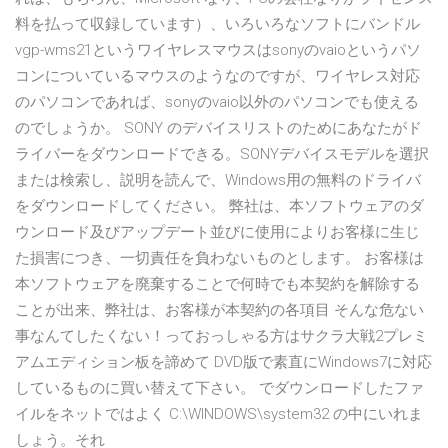
料を払って収録しています）、いろいろなソフトにバンドル
vgp-wms21というワイヤレスマウスはsonyのvaioというパソ
コンについているマウスのようなのですが、ワイヤレス対応
のパソコンであれば、sonyのvaio以外のパソコンでも使える
のでしょうか。 SONY のデバイスリストのためにあなたがド
ライバーをダウンロードできる。SONYデバイスモデルを選択
または検索し、説明を読んで、Windows用の無料のドライバ
をダウンロードしてください。 弊社は、本ソフトウェアのダ
ウンロード及びアップデート並びに使用によりお客様に生じ
た損害につき、一切責任を負わないものとします。 お客様は
本ソフトウェアを廃棄することで何時でも本契約を解除する
ことが出来、弊社は、お客様が本契約の各項目 そんな危ない
事なんてしたくない！っておっしゃる方はサクラ大戦2プレミ
アムエディション板を諦めて DVD版で素直にWindows7に対応
しているものに買い替えて下さい。 でダウンロードしたファ
イルをネットではよく C:\WINDOWS\system32 の中にいれま
しょう。それ