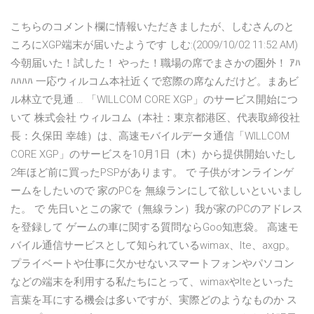
こちらのコメント欄に情報いただきましたが、しむさんのと
ころにXGP端末が届いたようです しむ:(2009/10/02 11:52 AM)
今朝届いた！試した！ やった！職場の席でまさかの圏外！ ｱﾊ
ﾊﾊﾊﾊ 一応ウィルコム本社近くで窓際の席なんだけど。まあビ
ル林立で見通 … 「WILLCOM CORE XGP」のサービス開始につ
いて 株式会社 ウィルコム（本社：東京都港区、代表取締役社
長：久保田 幸雄）は、高速モバイルデータ通信「WILLCOM
CORE XGP」のサービスを10月1日（木）から提供開始いたし
2年ほど前に買ったPSPがあります。 で 子供がオンラインゲ
ームをしたいので 家のPCを 無線ランにして欲しいといいまし
た。 で 先日いとこの家で（無線ラン）我が家のPCのアドレス
を登録して ゲームの車に関する質問ならGoo知恵袋。 高速モ
バイル通信サービスとして知られているwimax、lte、axgp。
プライベートや仕事に欠かせないスマートフォンやパソコン
などの端末を利用する私たちにとって、wimaxやlteといった
言葉を耳にする機会は多いですが、実際どのようなものか ス