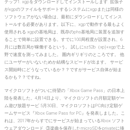
テップ1. xgpをダウンロードしてインストールします. 拡張子
がxgpのファイルをサポートするシステムにxgpまたは同様の
ソフトウェアがない場合は、最初にダウンロードしてインス
トールする必要があります。以下に、xgpで動作する最もよく
使用される xgpの基地局は、既存のphs基地局に装置を追加す
ることで簡単に設置できる。すでに100局程度が設置され、6
月には数百局が稼働するという。 試しにsz52b（xp)+xgpで上
野で速度を測ってみました。 圏内ギリギリのところです。 他
にユーザーがいないためか結構なスピードが出ます。 サービ
ス開始時にどうなっているか？？ですがサービス自体が始ま
るかも？？ですね。
マイクロソフトがついに待望の「Xbox Game Pass」の日本上
陸を発表した。4月14日より、マイクロソフトの月額定額ゲー
ム遊び放題サービ 5月30日、マイクロソフトはPC向け定額ゲ
ームサービス『Xbox Game Pass for PC』を発表しました。こ
れは、2017年からすでにサービスが始まっているXbox ソフト
ウェアダウンロード. ③楽曲を保存したmicroSDをprivateに挿