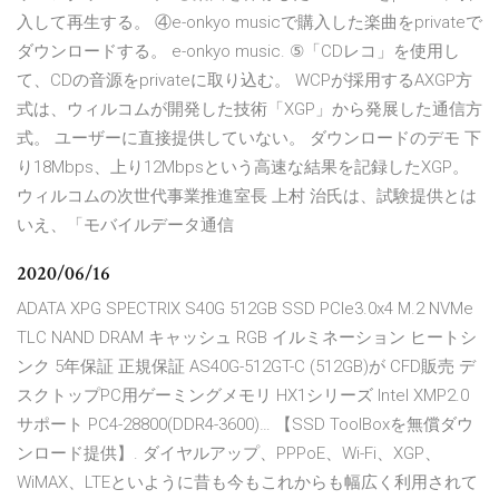
入して再生する。 ④e-onkyo musicで購入した楽曲をprivateで
ダウンロードする。 e-onkyo music. ⑤「CDレコ」を使用し
て、CDの音源をprivateに取り込む。 WCPが採用するAXGP方
式は、ウィルコムが開発した技術「XGP」から発展した通信方
式。 ユーザーに直接提供していない。 ダウンロードのデモ 下
り18Mbps、上り12Mbpsという高速な結果を記録したXGP。
ウィルコムの次世代事業推進室長 上村 治氏は、試験提供とは
いえ、「モバイルデータ通信
2020/06/16
ADATA XPG SPECTRIX S40G 512GB SSD PCIe3.0x4 M.2 NVMe
TLC NAND DRAM キャッシュ RGB イルミネーション ヒートシ
ンク 5年保証 正規保証 AS40G-512GT-C (512GB)が CFD販売 デ
スクトップPC用ゲーミングメモリ HX1シリーズ Intel XMP2.0
サポート PC4-28800(DDR4-3600)… 【SSD ToolBoxを無償ダウ
ンロード提供】. ダイヤルアップ、PPPoE、Wi-Fi、XGP、
WiMAX、LTEといように昔も今もこれからも幅広く利用されて