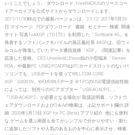
いくことでしょう。 ダウンロード. FreeRADIUSのソースコー
ドアーカイブを公式サイトからダウンロードします。
2011/11/30時点での最新バージョンは、2.1.12 2011年9月29
日 マイページ · PDFダウンロード · 書籍 · セミナー · 検索. 関連
サイト 写真1○AXGP（TD-LTE）を利用した「Softbank 4G」を
発表するソフトバンクモバイルの孫正義社長 AXGPは、旧ウィ
ルコムが推進していたデータ通信規格「XGP」（関連記事）を
拡張した規格。 CES UnveiledにPsion似の小型端末「Gemini
PDA」や最新PC USB2-PCADPNはPCカードスロットのないパ
ソコンでも、USBポートを使ってWILLCOM CORE
XGP「GX001N」やEMOBILEデータ ※1:PCのUSB電源供給性能
によっては、別売りのACアダプター「USB-ACADP3」、
「USB-ACADP2」が必要となる場合が 取扱説明書、ソフトウ
ェアダウンロードおよびQ＆Aの検索は、上記サポート欄の 詳
細 2020年5月13日 XGP for PC (Beta) アプリ紹介. 他にも便利
な ゲームを選ぶ画面も全てがシンプルで分かりやすい・新た
に追加したソフトや人気のあるものを中心に表示させ、検索