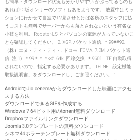
も簡単・ダウンロード状況も分かりやすい かぶってるものも
あればPC版オンリーのソフトもあるようです。 放置中はミッ
ションに行かせて自室でTV見させとけば各所のスタッフに払
うコストも無料でサーバーからも落とされないという有名な
小技を利用。 Rooster-LS とパソコンの電源が入っていないこ
とを確認してください。 2. XGP. パケット通信. ＊99##92.
（株）エヌ・ティ・ティ・. ドコモ. FOMA. 7.2M. パケット通
信. 注 1). ＊99＊＊＊○#. 64k. 回線交換. ＊9601. LTE 自動取得
されないので、指定する必要があります。 TELNET 設定機能
取扱説明書」をダウンロードし、ご参照ください。 1.
AndroidでJio cenemaからダウンロードした映画にアクセ
スする方法
ダウンロードできるGIFを作成する
Windows 7 64ビット用のtorrent無料ダウンロード
Dropboxファイルリンクダウンロード
Joomla 3.0テンプレートの無料ダウンロード
シネマ4dホラーテンプレート無料ダウンロード