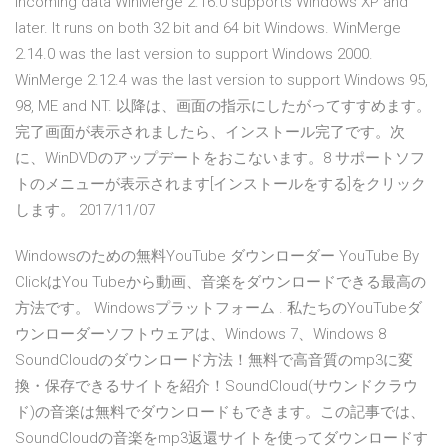
incoming data WinMerge 2.16.0 supports Windows XP and
later. It runs on both 32 bit and 64 bit Windows. WinMerge
2.14.0 was the last version to support Windows 2000.
WinMerge 2.12.4 was the last version to support Windows 95,
98, ME and NT. 以降は、画面の指示にしたがってすすめます。
完了画面が表示されましたら、インストール完了です。次
に、WinDVDのアップデートをおこないます。8 サポートソフ
トのメニューが表示されます[インストールをする]をクリック
します。 2017/11/07
Windowsのための無料YouTube ダウンローダー YouTube By
ClickはYou Tubeから動画、音楽をダウンロードできる最高の
方法です。 Windowsプラットフォーム . 私たちのYouTubeダ
ウンローダーソフトウェアは、Windows 7、Windows 8
SoundCloudのダウンロード方法！無料で高音質のmp3に変
換・保存できるサイトを紹介！SoundCloud(サウンドクラウ
ド)の音楽は無料でダウンロードもできます。この記事では、
SoundCloudの音楽をmp3返還サイトを使ってダウンロードす