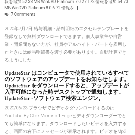
報を追加 52.38 MB WinDVD Platinum 7.0.27.172 情報を追加 54.70
MB WinDVD Platinum 8.0.6.72 情報を
7 Comments
2020年7月7日 給与明細・給料明細のエクセルテンプレートを
登録なしで無料ダウンロードできます。個人事業主や自営
業・開業間もない方が、社員やアルバイト・パートを雇用し
たときには給与明細書を渡す必要があります。自動計算でき
るようにした
UpdateStar はコンピュータで使用されているすべて
のソフトウェアのアップデートをお知らせします。
UpdateStar をダウンロードすると、アップデートが
入手可能になった時デスクトップで通知します。
UpdateStar -ソフトウェア検索エンジン。
2020/06/23 ブラウザでビデオをダウンロードするのは
YouTube By Click Microsoft Edgeビデオダウンローダーでと
ても簡単になります。ダウンロードしたいビデオを入力する
と、画面の右下にメッセージが表示されます。ビデオをMp3