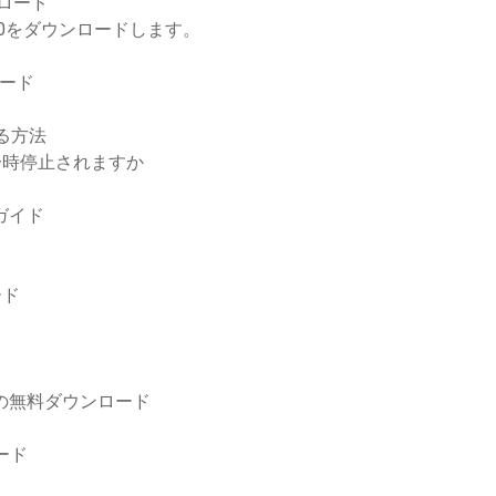
ンロード
s 10をダウンロードします。
ード
する方法
一時停止されますか
iガイド
ード
14の無料ダウンロード
ード