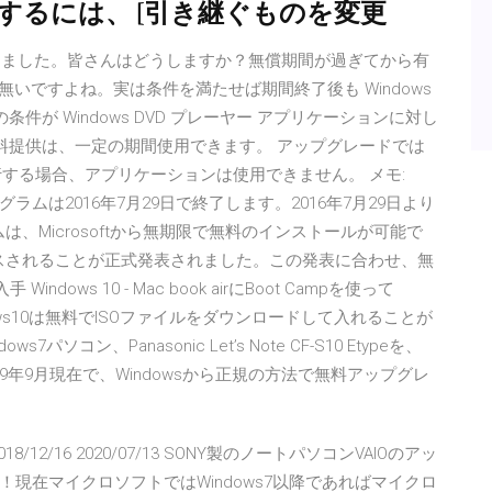
変更するには、 [引き継ぐものを変更
ってきました。皆さんはどうしますか？無償期間が過ぎてから有
勿体無いですよね。実は条件を満たせば期間終了後も Windows
件が Windows DVD プレーヤー アプリケーションに対し
の無料提供は、一定の期間使用できます。 アップグレードでは
を実行する場合、アプリケーションは使用できません。 メモ:
ドプログラムは2016年7月29日で終了します。2016年7月29日より
ムは、Microsoftから無期限で無料のインストールが可能で
」にリリースされることが正式発表されました。この発表に合わせ、無
dows 10 - Mac book airにBoot Campを使って
ndows10は無料でISOファイルをダウンロードして入れることが
コン、Panasonic Let’s Note CF-S10 Etypeを、
019年9月現在で、Windowsから正規の方法で無料アップグレ
5/21 2018/12/16 2020/07/13 SONY製のノートパソコンVAIOのアッ
現在マイクロソフトではWindows7以降であればマイクロ