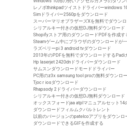
Windows 10用の勢いアクセルカメラのダウ
レノボthinkpadツイストドライバーwindow
Simドライバー2560pをダウンロード
スーパーマリオブラザーズXを無料でダウンロ
シリアルキー付きの仮想DJ無料ダウンロード
Shopifyストア用のダウンロードPDFを作成
Steamゲーム中にブラウザのダウンロードが
ラズベリーpi 3 android tvダウンロード
2013年のPDFを無料でダウンロードするPad
Hp laserjet 2420dnドライバーダウンロード
サムスンダウンロードモードドライバー
PC用のz3x samsung tool proの無料ダウンロ
Tjoc r iosダウンロード
Rhapsody 2ドライバーダウンロード
シリアルキー付きの仮想DJ無料ダウンロード
オックスフォードjaa atplマニュアルセット
ダウンロードフィルムクパルトレント
以前のバージョンのpatelcoアプリをダウンロ
ダウンロードできるGIFを作成する