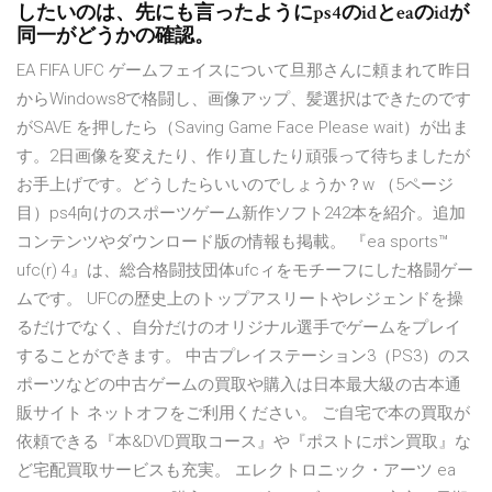
したいのは、先にも言ったようにps4のidとeaのidが
同一がどうかの確認。
EA FIFA UFC ゲームフェイスについて旦那さんに頼まれて昨日
からWindows8で格闘し、画像アップ、髪選択はできたのです
がSAVE を押したら（Saving Game Face Please wait）が出ま
す。2日画像を変えたり、作り直したり頑張って待ちましたが
お手上げです。どうしたらいいのでしょうか？w （5ページ
目）ps4向けのスポーツゲーム新作ソフト242本を紹介。追加
コンテンツやダウンロード版の情報も掲載。 『ea sports™
ufc(r) 4』は、総合格闘技団体ufcィをモチーフにした格闘ゲー
ムです。 UFCの歴史上のトップアスリートやレジェンドを操
るだけでなく、自分だけのオリジナル選手でゲームをプレイ
することができます。 中古プレイステーション3（PS3）のス
ポーツなどの中古ゲームの買取や購入は日本最大級の古本通
販サイト ネットオフをご利用ください。 ご自宅で本の買取が
依頼できる『本&DVD買取コース』や『ポストにポン買取』な
ど宅配買取サービスも充実。 エレクトロニック・アーツ ea