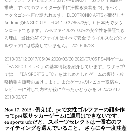
たノックアウト物理システムと本格的なゲームプレイ機能を
搭載。すべてのファイターが手に汗握る決着をつけるべく、
オクタゴンへ再び誘われます。 ELECTRONIC ARTSが開発した
AndroidのEA SPORTS UFC® 1.9.3786573が、0 日本円でダウ
ンロードできます。 APKファイルの100%の安全性を保証でき
る理由 - 当社のAPKファイルはすべて安全で ウイルスなどのマ
ルウェアには感染していません。 2020/06/28
2018/03/12 2017/05/04 2020/02/20 2020/07/05 PS4用ゲーム
「EA SPORTS UFC」の基本情報を紹介しています。ワザップ!
では、「EA SPORTS UFC」をはじめとしたゲームの裏技・攻
略情報を随時お届けします。またゲームのレビュー投稿や、
レビューに対して内容が役に立ったかどうかを 2020/06/12
2018/02/07
Nov 17, 2015 · 例えば、pcで女性ゴルファーの顔を作
ってps4版サッカーゲームに適用はできないです。
ea sports ufcだと、スポーツセレクトは一番右のフ
ァイティングを選んでいること。 さらに今一度注意