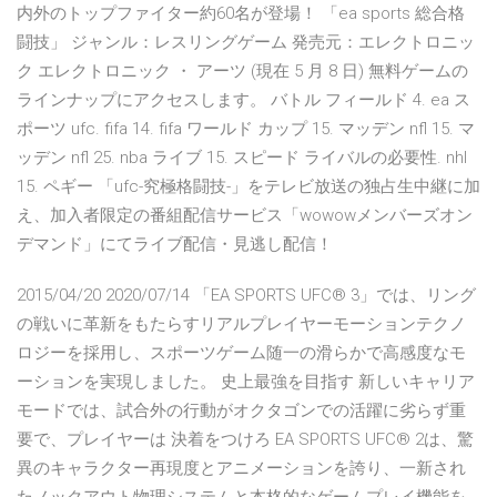
内外のトップファイター約60名が登場！ 「ea sports 総合格
闘技」 ジャンル：レスリングゲーム 発売元：エレクトロニッ
ク エレクトロニック ・ アーツ (現在 5 月 8 日) 無料ゲームの
ラインナップにアクセスします。 バトル フィールド 4. ea ス
ポーツ ufc. fifa 14. fifa ワールド カップ 15. マッデン nfl 15. マ
ッデン nfl 25. nba ライブ 15. スピード ライバルの必要性. nhl
15. ペギー 「ufc-究極格闘技-」をテレビ放送の独占生中継に加
え、加入者限定の番組配信サービス「wowowメンバーズオン
デマンド」にてライブ配信・見逃し配信！
2015/04/20 2020/07/14 「EA SPORTS UFC® 3」では、リング
の戦いに革新をもたらすリアルプレイヤーモーションテクノ
ロジーを採用し、スポーツゲーム随一の滑らかで高感度なモ
ーションを実現しました。 史上最強を目指す 新しいキャリア
モードでは、試合外の行動がオクタゴンでの活躍に劣らず重
要で、プレイヤーは 決着をつけろ EA SPORTS UFC® 2は、驚
異のキャラクター再現度とアニメーションを誇り、一新され