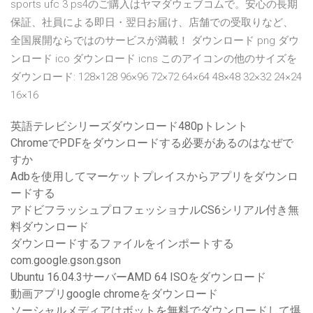
sports ufc 3 ps4のご購入はヤマダウェブコムで。安心の長期
保証、社員による即日・翌日お届け、店舗での受取りなど、
全国展開ならではのサービスが満載！ ダウンロード png ダウ
ンロード ico ダウンロード icns このアイコンの他のサイズを
ダウンロード: 128×128 96×96 72×72 64×64 48×48 32×32 24×24
16×16
英語テレビシリーズダウンロード480pトレント
ChromeでPDFをダウンロードする必要があるのはなぜで
すか
Adbを使用してマーケットプレイスからアプリをダウンロ
ードする
アドビフラッシュプロフェッショナルCS6シリアル付き無
料ダウンロード
ダウンロードするファイルをインポートする
com.google.gson.gson
Ubuntu 16.04.3サーバーAMD 64 ISOをダウンロード
動画アプリgoogle chromeをダウンロード
ソーシャルメディアはボットを無料でダウンロードして爆