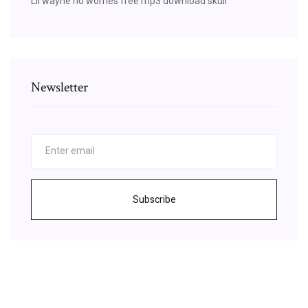
Lil wayne no worries free mp3 download skull
Newsletter
Subscribe