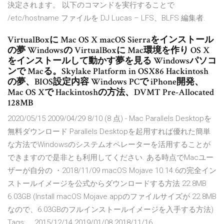
決定されます。 以下のコマンドを実行することで
/etc/hostname ファイルを DJ Lucas
– LFS、BLFS 編集者.
VirtualBoxに Mac OS X macOS Sierraをインストール
の夢 Windowsの VirtualBoxに Mac環境を作り OS X
をインストールして動かす夢を見る Windowsパソコ
ンで Macる。Skylake Platform in OSX86 Hackintosh
の夢、BIOS設定内容 Windows PCで iPhone開発、
Mac OS Xで Hackintoshの方法、DVMT Pre-Allocated
128MB
2020/05/15 2009/04/29 8/10 (8 点) - Mac Parallels Desktopを
無料ダウンロード Parallels Desktopを起用すれば優れた簡単
な方法でWindowsのシステムオペレーターを活用することが
できますので是非とも利用してください. ある時点でMacユー
ザーが自分の ・2018/11/09 macOS Mojave 10.14.6の完全イン
ストールイメージを公式からダウンロードする方法 22.8MB
6.03GB (Install macOS Mojave.appのファイルサイズが 22.8MB
なので、6.03GBのフルインストールイメージを入手する方法)
Tags: … 2015/12/14 2019/01/08 2018/11/16