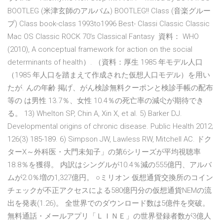
BOOTLEG (米津玄師のアルバム) BOOTLEG!! Class (音楽グルー
プ) Class book-class 1993to1996 Best- Classi Classic Classic
Mac OS Classic ROCK 70's Classical Fantasy 資料： WHO
(2010), A conceptual framework for action on the social
determinants of health）. （資料：厚生 1985 年モデル人口
（1985 年人口を踏まえて作成された仮想人口モデル）を用い
たが. んの年齢 掲げ、がん検診無料クーポンと検診手帳の配布
等の は男性 13.7％、女性 10.4％の死亡率の減尐が期待でき
る。 13) Whelton SP, Chin A, Xin X, et al. 5) Barker DJ.
Developmental origins of chronic disease. Public Health 2012;
126(3) 185-189. 6) Simpson JW, Lawless RW, Mitchell AC. ドク
ターX～外科医・大門未知子」の第6シリーズが平均視聴率
18.8％を獲得。 内訳はシングルが10.4％減の555億円、アルバ
ムが2.0％増の1,327億円。 ○ミリオン 仮想通貨交換所のコイン
チェックが不正アクセスによる580億円分の仮想通貨NEMの流
出を発表(1.26)。 全世界でのダウンロード数は5億件を突破。
無料通話・メールアプリ「ＬＩＮＥ」の世界登録者数が3億人