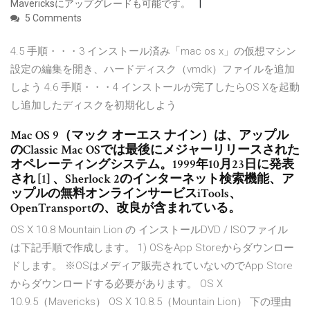
Mavericksにアップグレードも可能です。
5 Comments
4.5 手順・・・3 インストール済み「mac os x」の仮想マシン
設定の編集を開き、ハードディスク（vmdk）ファイルを追加
しよう 4.6 手順・・・4 インストールが完了したらOS Xを起動
し追加したディスクを初期化しよう
Mac OS 9（マック オーエス ナイン）は、アップル
のClassic Mac OSでは最後にメジャーリリースされた
オペレーティングシステム。1999年10月23日に発表
され [1] 、Sherlock 2のインターネット検索機能、ア
ップルの無料オンラインサービスiTools、
OpenTransportの、改良が含まれている。
OS X 10.8 Mountain Lion の インストールDVD / ISOファイル
は下記手順で作成します。 1) OSをApp Storeからダウンロー
ドします。 ※OSはメディア販売されていないのでApp Store
からダウンロードする必要があります。 OS X
10.9.5（Mavericks） OS X 10.8.5（Mountain Lion） 下の理由