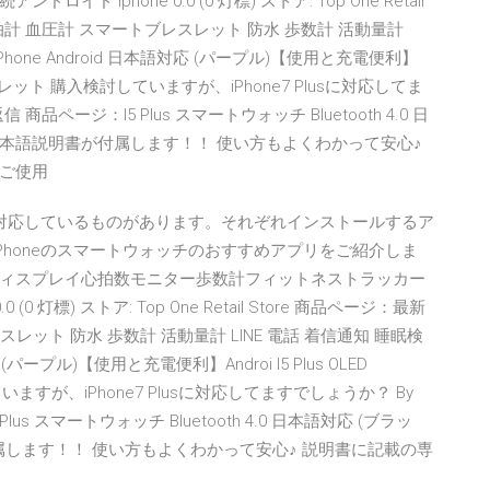
Iphone 0.0 (0 灯標) ストア: Top One Retail
拍計 血圧計 スマートブレスレット 防水 歩数計 活動量計
Phone Android 日本語対応 (パープル)【使用と充電便利】
スマートブレスレット 購入検討していますが、iPhone7 Plusに対応してま
後 返信 商品ページ：I5 Plus スマートウォッチ Bluetooth 4.0 日
の完全日本語説明書が付属します！！ 使い方もよくわかって安心♪
ご使用
ぞれに対応しているものがあります。それぞれインストールするア
iPhoneのスマートウォッチのおすすめアプリをご紹介しま
 HD ディスプレイ心拍数モニター歩数計フィットネストラッカー
 灯標) ストア: Top One Retail Store 商品ページ：最新
レット 防水 歩数計 活動量計 LINE 電話 着信通知 睡眠検
(パープル)【使用と充電便利】Androi I5 Plus OLED
ていますが、iPhone7 Plusに対応してますでしょうか？ By
：I5 Plus スマートウォッチ Bluetooth 4.0 日本語対応 (ブラッ
が付属します！！ 使い方もよくわかって安心♪ 説明書に記載の専