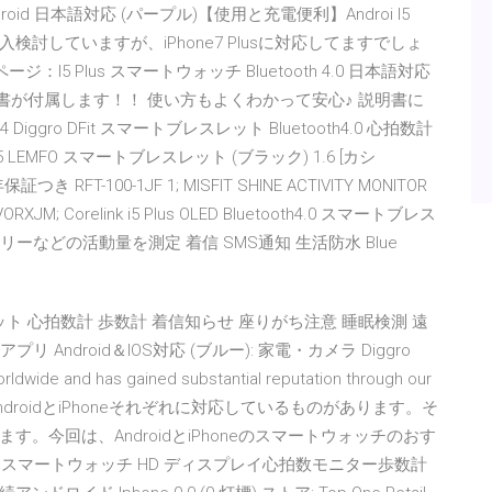
roid 日本語対応 (パープル)【使用と充電便利】Androi I5
レット 購入検討していますが、iPhone7 Plusに対応してますでしょ
 商品ページ：I5 Plus スマートウォッチ Bluetooth 4.0 日本語対応
語説明書が付属します！！ 使い方もよくわかって安心♪ 説明書に
ro DFit スマートブレスレット Bluetooth4.0 心拍数計
.5 LEMFO スマートブレスレット (ブラック) 1.6 [カシ
 RFT-100-1JF 1; MISFIT SHINE ACTIVITY MONITOR
RXJM; Corelink i5 Plus OLED Bluetooth4.0 スマートブレス
ーなどの活動量を測定 着信 SMS通知 生活防水 Blue
トブレスレット 心拍数計 歩数計 着信知らせ 座りがち注意 睡眠検測 遠
Android＆IOS対応 (ブルー): 家電・カメラ Diggro
ldwide and has gained substantial reputation through our
ウォッチはAndroidとiPhoneそれぞれに対応しているものがあります。そ
今回は、AndroidとiPhoneのスマートウォッチのおす
プラススマートウォッチ HD ディスプレイ心拍数モニター歩数計