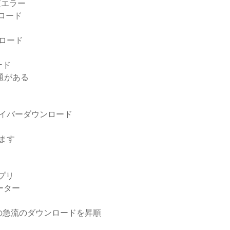
必須エラー
ロード
ロード
ード
問題がある
ドライバーダウンロード
します
プリ
ーター
の急流のダウンロードを昇順