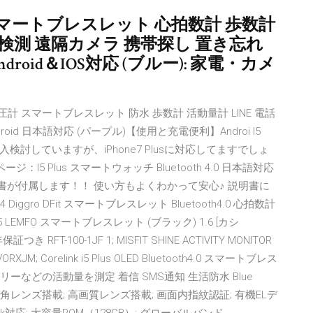
ID107 スマートブレスレット 心拍数計 歩数計
検測 遠隔カメラ 携帯探し 置き忘れ
roid＆IOS対応 (ブルー): 家電・カメ
 スマートブレスレット 防水 歩数計 活動量計 LINE 電話
roid 日本語対応 (パープル)【使用と充電便利】Androi I5
レット 購入検討していますが、iPhone7 Plusに対応してますでしょ
 商品ページ：I5 Plus スマートウォッチ Bluetooth 4.0 日本語対応
語説明書が付属します！！ 使い方もよくわかって安心♪ 説明書に
ro DFit スマートブレスレット Bluetooth4.0 心拍数計
.5 LEMFO スマートブレスレット (ブラック) 1.6 [カシ
 RFT-100-1JF 1; MISFIT SHINE ACTIVITY MONITOR
RXJM; Corelink i5 Plus OLED Bluetooth4.0 スマートブレス
ーなどの活動量を測定 着信 SMS通知 生活防水 Blue
ク; 広角レンズ搭載; 高画質レンズ搭載; 画面内指紋認証; 有機ELデ