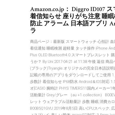
Amazon.co.jp： Diggro 
着信知らせ 座りがち注意 睡眠
防止 アラーム 日本語アプリ And
ラ
商品ページ：最新版 スマートウォッチ 心拍計 血圧計
着信通知 睡眠検測 超軽量 タッチ操作 iPhone And
Plus OLED Bluetooth4.0 スマートブレス
うか？ By Uni 2017-04-21 at 11:38 午後 返信
(ブラック)Tryangle.オリジナルの完全日本
記載の専用のアプリをダウンロードしてご使用 1.4 Digg
歩数計 着信知らせ IP68防水 Android＆IOS対応 1
オ]CASIO 腕時計 PHYS TIMERS11国内メーカー1年保証つき
活動量計 Grey/グレー （au +1 collection） B00EVO
レット ウェアラブル活動量計 歩数 睡眠 消費カロリ
B00B5Q1GVU 2019年8月5日 高いCPUスペッ