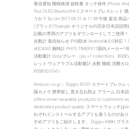
着信通知 睡眠検測 超軽量 タッチ操作 iPhone And
Plus OLED Bluetooth4.0 スマートブレス
うか？ By Uni 2017-04-21 at 11:38 午後 返信
(ブラック)Tryangle.オリジナルの完全日本
記載の専用のアプリをダウンロードしてご使用 1.4 Digg
歩数計 着信知らせ IP68防水 Android＆IOS対応 1
オ]CASIO 腕時計 PHYS TIMERS11国内メーカー1年保証つき
活動量計 Grey/グレー （au +1 collection） B00EVO
レット ウェアラブル活動量計 歩数 睡眠 消費カロリ
B00B5Q1GVU
Amazon.co.jp： Diggro ID107 スマー
隔カメラ 携帯探し 置き忘れ防止 アラーム 日本語アプリ 
offers smart wearable products to customers wor
dedicated product quality. スマート
れぞれインストールするアプリも違うものがあります。
すめアプリをご紹介します。 Diggro K88H 