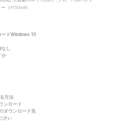
ack対応; 大容量ROM（128GB）; グローバルバンド
ー（4150mAh
indows 10
録なし
すか
する方法
ダウンロード
0のダウンロード先
ださい