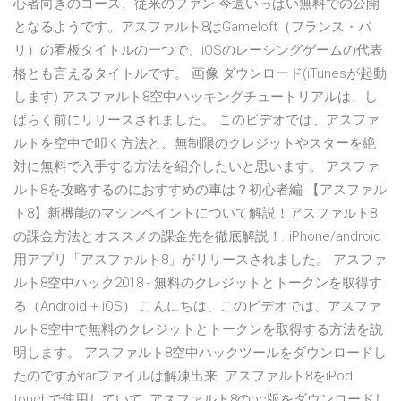
心者向きのコース、従来のファン 今週いっぱい無料での公開
となるようです。アスファルト8はGameloft（フランス・パ
リ）の看板タイトルの一つで、iOSのレーシングゲームの代表
格とも言えるタイトルです。 画像 ダウンロード(iTunesが起動
します) アスファルト8空中ハッキングチュートリアルは、し
ばらく前にリリースされました。 このビデオでは、アスファ
ルトを空中で叩く方法と、無制限のクレジットやスターを絶
対に無料で入手する方法を紹介したいと思います。 アスファ
ルト8を攻略するのにおすすめの車は？初心者編 【アスファル
ト8】新機能のマシンペイントについて解説！アスファルト8
の課金方法とオススメの課金先を徹底解説！. iPhone/android
用アプリ「アスファルト8」がリリースされました。 アスファ
ルト8空中ハック2018 - 無料のクレジットとトークンを取得す
る（Android + iOS） こんにちは、このビデオでは、アスファ
ルト8空中で無料のクレジットとトークンを取得する方法を説
明します。 アスファルト8空中ハックツールをダウンロードし
たのですがrarファイルは解凍出来. アスファルト8をiPod
touchで使用していて. アスファルト8のpc版をダウンロードし