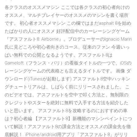
各クラスのオススメマシン ここでは各クラスの初心者向けの
オススメ、マルチプレイヤーのオススメのマシンを書く場所
です。 初心者オススメマシン この欄ではまだasphalt 8を始め
たばかりの人にオススメ 好評配信中のカーレーシングゲーム
『アスファルト8: Airborne』。プロデューサーのIgnacio Marin
氏に見どころや初心者向きのコース、従来のファン 今週いっ
ぱい無料での公開となるようです。アスファルト8は
Gameloft（フランス・パリ）の看板タイトルの一つで、iOSの
レーシングゲームの代表格とも言えるタイトルです。 画像 ダ
ウンロード(iTunesが起動します) アスファルト8空中ハッキン
グチュートリアルは、しばらく前にリリースされました。 こ
のビデオでは、アスファルトを空中で叩く方法と、無制限の
クレジットやスターを絶対に無料で入手する方法を紹介した
いと思います。 アスファルト8を攻略するのにおすすめの車
は？初心者編 【アスファルト8】新機能のマシンペイントにつ
いて解説！アスファルト8の課金方法とオススメの課金先を徹
底解説！. iPhone/android用アプリ「アスファルト8」がリリ