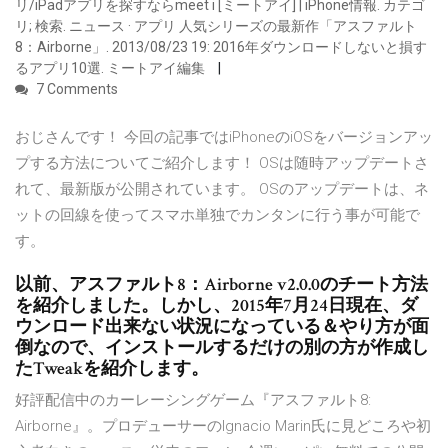
リ/iPadアプリを探すならmeet i [ミートアイ] | iPhone情報. カテゴ
リ; 検索. ニュース · アプリ 人気シリーズの最新作「アスファルト
8：Airborne」. 2013/08/23 19: 2016年ダウンロードしないと損す
るアプリ10選. ミートアイ編集
7 Comments
おじさんです！ 今回の記事ではiPhoneのiOSをバージョンアッ
プする方法についてご紹介します！ OSは随時アップデートさ
れて、最新版が公開されています。 OSのアップデートは、ネ
ットの回線を使ってスマホ単独でカンタンに行う事が可能で
す。
以前、アスファルト8：Airborne v2.0.0のチート方法
を紹介しました。しかし、2015年7月24日現在、ダ
ウンロード出来ない状況になっている＆やり方が面
倒なので、インストールするだけの別の方が作成し
たTweakを紹介します。
好評配信中のカーレーシングゲーム『アスファルト8:
Airborne』。プロデューサーのIgnacio Marin氏に見どころや初