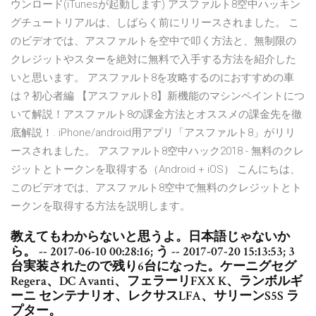
ウンロード(iTunesが起動します) アスファルト8空中ハッキン
グチュートリアルは、しばらく前にリリースされました。 こ
のビデオでは、アスファルトを空中で叩く方法と、無制限の
クレジットやスターを絶対に無料で入手する方法を紹介した
いと思います。 アスファルト8を攻略するのにおすすめの車
は？初心者編 【アスファルト8】新機能のマシンペイントにつ
いて解説！アスファルト8の課金方法とオススメの課金先を徹
底解説！. iPhone/android用アプリ「アスファルト8」がリリ
ースされました。 アスファルト8空中ハック2018 - 無料のクレ
ジットとトークンを取得する（Android + iOS） こんにちは、
このビデオでは、アスファルト8空中で無料のクレジットとト
ークンを取得する方法を説明します。
教えてもわからないと思うよ。日本語じゃないか
ら。 -- 2017-06-10 00:28:16; う -- 2017-07-20 15:13:53; 3
台実装されたので残り6台になった。ケーニグセグ
Regera、DC Avanti、フェラーリFXX K、ランボルギ
ーニ センテナリオ、レクサスLFA、サリーンS5S ラ
プター。